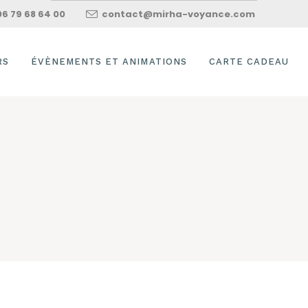
06 79 68 64 00
contact@mirha-voyance.com
RS
ÉVÈNEMENTS ET ANIMATIONS
CARTE CADEAU
ION AU
OFFRIR UNE CART
LE
CADEAU
DRE À
SOLDE DE MA CAR
ER L’ORACLE ET
CADEAU
OT
COMMENT UTILISE
SUI
UNE CARTE CADEA