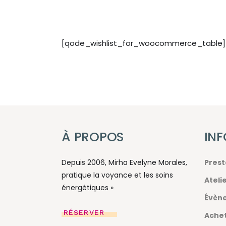
[qode_wishlist_for_woocommerce_table]
À PROPOS
IN
Depuis 2006, Mirha Evelyne Morales,
Prest
pratique la voyance et les soins
Ateli
énergétiques »
Évène
RÉSERVER
Achet