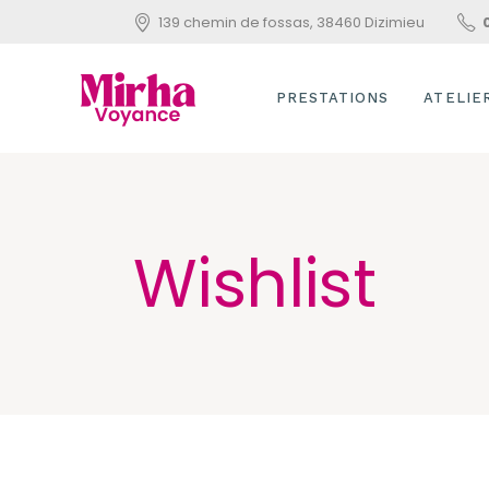
139 chemin de fossas, 38460 Dizimieu
PRESTATIONS
ATELIE
VOYANCE
INITIAT
PENDU
SOIN ÉNERGÉTIQUE
Wishlist
APPREN
UTILIS
LE TAR
REIKI U