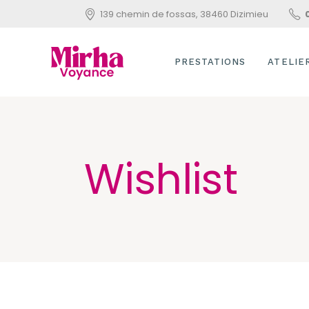
139 chemin de fossas, 38460 Dizimieu
PRESTATIONS
ATELIE
VOYANCE
INITIAT
PENDU
SOIN ÉNERGÉTIQUE
Wishlist
APPREN
UTILIS
LE TAR
REIKI U