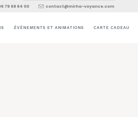
06 79 68 64 00
contact@mirha-voyance.com
RS
ÉVÈNEMENTS ET ANIMATIONS
CARTE CADEAU
ION AU
OFFRIR UNE CART
LE
CADEAU
DRE À
SOLDE DE MA CAR
ER L’ORACLE ET
CADEAU
OT
COMMENT UTILISE
SUI
UNE CARTE CADEA