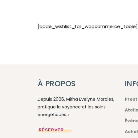
[qode_wishlist_for_woocommerce_table]
À PROPOS
IN
Depuis 2006, Mirha Evelyne Morales,
Prest
pratique la voyance et les soins
Ateli
énergétiques »
Évène
RÉSERVER
Achet